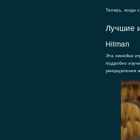
Теперь, когда с
Лучшие и
Hitman
Эта линейка иг
подробно изучи
умерщвления же