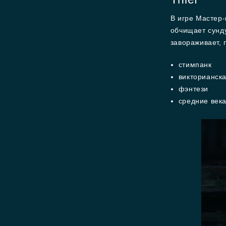
В игре Мастер-
обчищает сунду
завораживает, 
стимпанк
викторианск
фэнтези
средние век