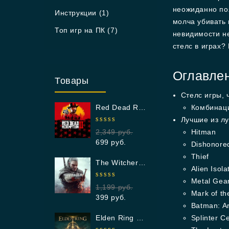
неожиданно поя
Инструкции
(1)
молча убивать 
Топ игр на ПК
(7)
невидимости не
стелс в играх?
Оглавле
Товары
Стелс игры, 
Red Dead Redemption 2
Комбинац
Лучшие из лу
4.90
out
2,349
руб.
Hitman
of 5
699
руб.
Dishonore
Thief
The Witcher 3: Wild Hunt Standard Edition
Alien Isola
Metal Gea
5.00
out
1,199
руб.
of 5
Mark of th
399
руб.
Batman: A
Elden Ring Standard Edition
Splinter Ce