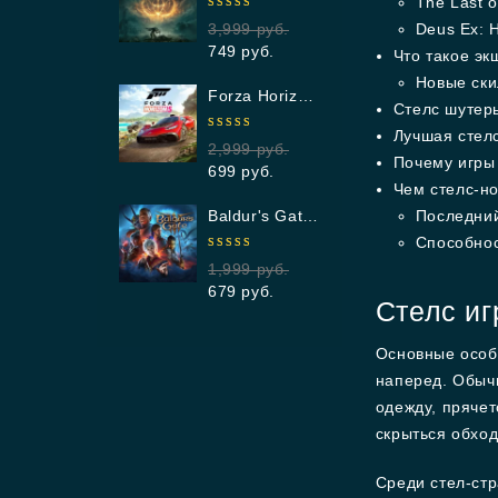
The Last o
4.96
out
3,999
руб.
Deus Ex: 
of 5
749
руб.
Что такое эк
Новые ск
Forza Horizon 5 Standard Edition
Стелс шутер
Лучшая стел
4.98
out
2,999
руб.
of 5
Почему игры
699
руб.
Чем стелс-н
Baldur's Gate 3
Последний
Способнос
4.90
out
1,999
руб.
of 5
679
руб.
Стелс иг
Основные особ
наперед. Обычн
одежду, прячет
скрыться обхо
Среди стел-ст