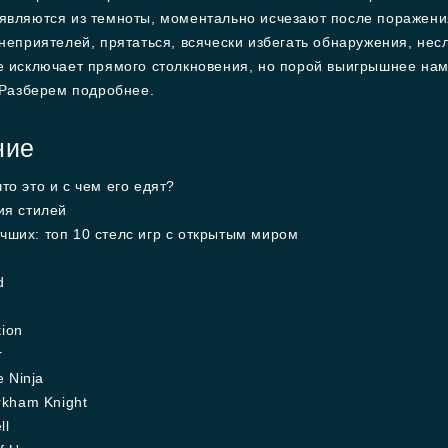
вляются из темноты, моментально исчезают после поражения
неприятелей, прятаться, всячески избегать обнаружения, не
 исключает прямого столкновения, но порой выигрышнее наме
 Разберем подробнее.
ние
что это и с чем его едят?
ия стилей
чших: топ 10 стелс игр с открытым миром
d
tion
r
e Ninja
rkham Knight
ll