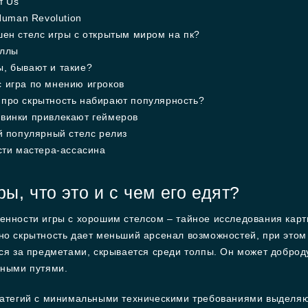
f Us
Human Revolution
шен стелс игры с открытым миром на пк?
иллы
ы, бывают и такие?
с игра по мнению игроков
 про скрытность набирают популярность?
овинки привлекают геймеров
 популярный стелс релиз
ти мастера-ассасина
ры, что это и с чем его едят?
енности игры с хорошим стелсом – тайное исследования кар
о скрытность дает меньший арсенал возможностей, при этом 
ся за предметами, скрывается среди толпы. Он может доброду
дными путями.
ратегий с минимальными техническими требованиями выделяю