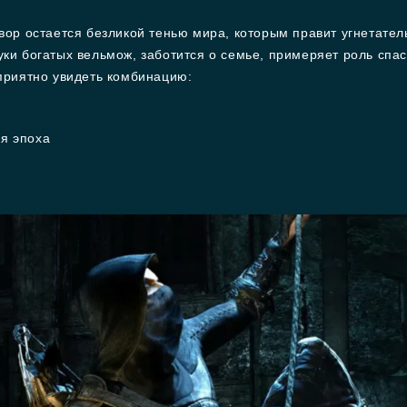
вор остается безликой тенью мира, которым правит угнетате
ки богатых вельмож, заботится о семье, примеряет роль спас
приятно увидеть комбинацию:
ая эпоха
а