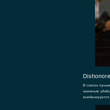
Dishonor
В список лучши
наемным убийц
комбинируется