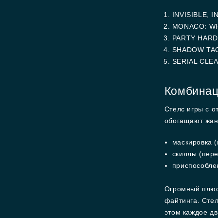
INVISIBLE, I
MONACO: WH
PARTY HARD
SHADOW TAC
SERIAL CLE
Комбинац
Стелс игры с 
обогащают жан
маскировка (
скиллы (пере
приспособлен
Огромный плюс
файтинга. Стел
этом каждое д