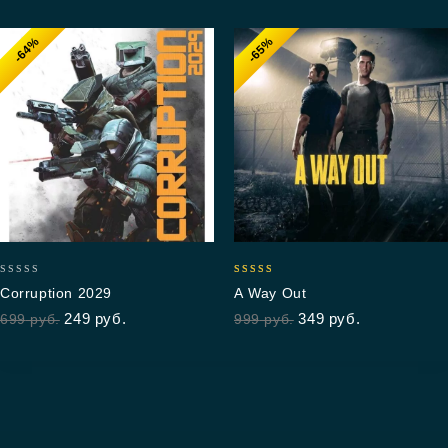
-64%
-65%
0
5.00
Corruption 2029
A Way Out
out
out of 5
249
руб.
349
руб.
699
руб.
999
руб.
of
5