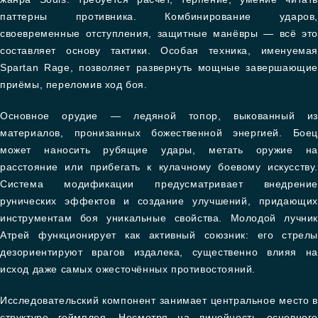
паттерны противника. Комбинирование ударов,
своевременные отступления, защитные манёвры — всё это
составляет основу тактики. Особая техника, именуемая
Spartan Rage, позволяет развернуть мощные завершающие
приёмы, переломив ход боя.
Основное орудие — ледяной топор, выкованный из
материалов, пронизанных божественной энергией. Боец
может наносить рубящие удары, метать оружие на
расстояние или прибегать к кулачному боевому искусству.
Система модификации предусматривает внедрение
рунических эффектов и создание улучшений, придающих
инструментам боя уникальные свойства. Молодой лучник
Атрей функционирует как активный союзник: его стрелы
дезориентируют врагов издалека, существенно влияя на
исход даже самых ожесточённых противостояний.
Исследовательский компонент занимает центральное место в
структуре геймплея. Несмотря на линейность основного