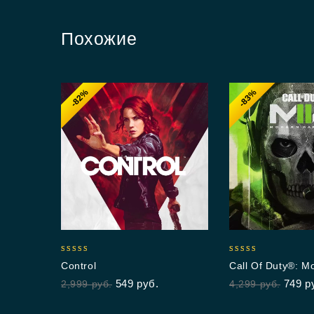
Похожие
-82%
-83%
5.00
5.00
Control
Call Of Duty®: M
out of 5
out of 5
Warfare® II
549
руб.
749
р
2,999
руб.
4,299
руб.