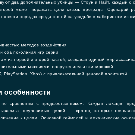
вуют два дополнительных убийцы — Стоун и Найт, каждый с
второй может поражать цели сквозь преграды. Сценарий р
ы навести порядок среди гостей на усадьбе с лабиринтом из ж
тивностью методов воздействия
 оба поколения игр серии
там из первой и второй частей, создавая единый мир ассасин
лнительными миссиями, вооружением и экипировкой
 PlayStation, Xbox) с привлекательной ценовой политикой
и особенности
ь по сравнению с предшественником. Каждая локация пре
азываемых неуловимых целей — врагов, которые появляют
ближение к целям. Основной геймплей и механические основ