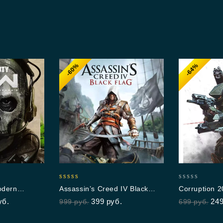
-60%
-64%
4.75
0
odern
Assassin’s Creed IV Black
Corruption 
out of 5
out
Flag
уб.
399
руб.
24
999
руб.
699
руб.
of
5