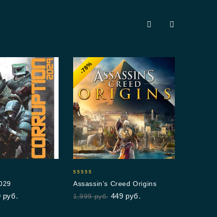
-78%
-7
5.00
Cry
out 
1,4
5.00
2029
Assassin’s Creed Origins
out of 5
9
руб.
449
руб.
1,999
руб.