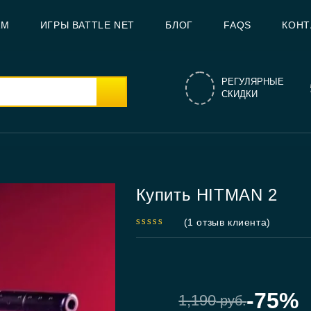
AM
ИГРЫ BATTLE NET
БЛОГ
FAQS
КОНТ
РЕГУЛЯРНЫЕ
СКИДКИ
Купить HITMAN 2
(
1
отзыв клиента)
5.00
out
of 5
-75%
1,190
руб.