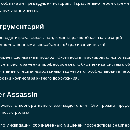
л событиями предыдущей истории. Параллельно герой стремит
с получить ответы.
струментарий
проводя игрока сквозь полдюжины разнообразных локаций —
 множественными способами нейтрализации целей.
ирает деликатный подход. Скрытность, маскировка, использо
ётся в распоряжении профессионала. Обновлённая система о
о в виде специализированных гаджетов способно вводить пер
овки крупногабаритного вооружения.
er Assassin
ожность кооперативного взаимодействия. Этот режим предо
 после релиза.
по ликвидации обозначенных мишеней посредством снайпер