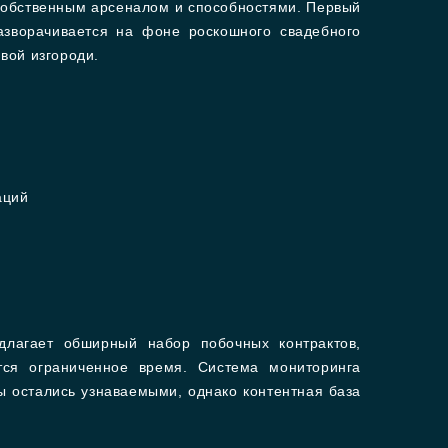
 собственным арсеналом и способностями. Первый
азворачивается на фоне роскошного свадебного
ивой изгороди.
аций
длагает обширный набор побочных контрактов,
ся ограниченное время. Система мониторинга
ы остались узнаваемыми, однако контентная база