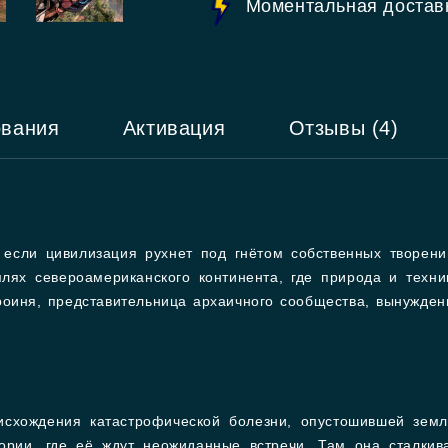
Моментальная достав
ования
Активация
Отзывы (4)
, если цивилизация рухнет под гнётом собственных творен
лях североамериканского континента, где природа и техни
ероиня, представительница архаичного сообщества, вынужде
схождения катастрофической болезни, опустошившей земли
тории, где её ждут неожиданные встречи. Там она сталки