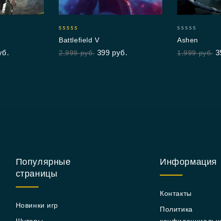
5.00
0
Battlefield V
Ashen
out of 5
out
уб.
399
руб.
3
2,999
руб.
1,999
руб.
of
5
Популярные
Информация
страницы
Контакты
Новинки игр
Политика