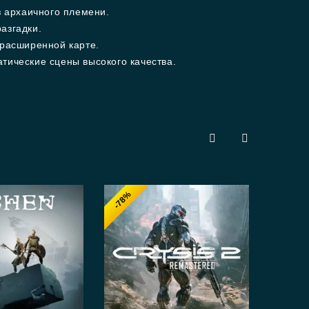
з архаичного племени.
азгадки.
 расширенной карте.
тические сцены высокого качества.
-78%
-8