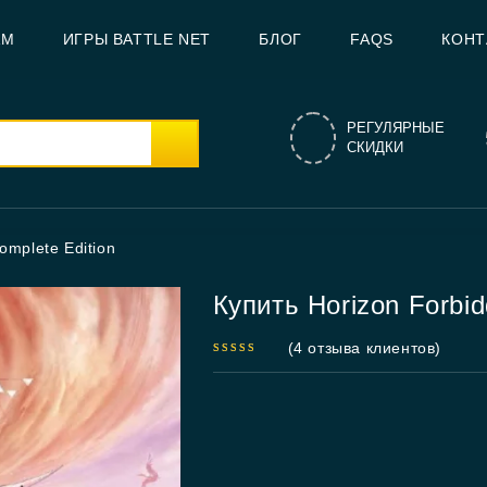
AM
ИГРЫ BATTLE NET
БЛОГ
FAQS
КОНТ
РЕГУЛЯРНЫЕ
СКИДКИ
omplete Edition
Купить Horizon Forbi
(
4
отзыва клиентов)
5.00
out
of 5