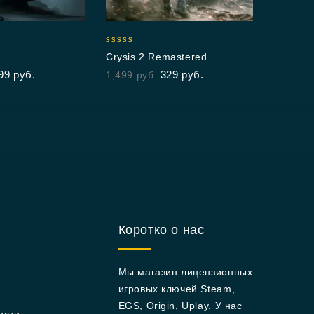
0
Ant
out
1,9
of
5
5.00
Crysis 2 Remastered
out of 5
99
руб.
329
руб.
1,499
руб.
Коротко о нас
Мы магазин лицензионных
игровых ключей Steam,
EGS, Origin, Uplay. У нас