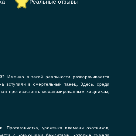
ка
Реальные отзывы
ий? Именно в такой реальности разворачивается
ка вступили в смертельный танец. Здесь, среди
нная противостоять механизированным хищникам,
. Протагонистка, уроженка племени охотников,
вается с кочующими бандитами, которые сумели