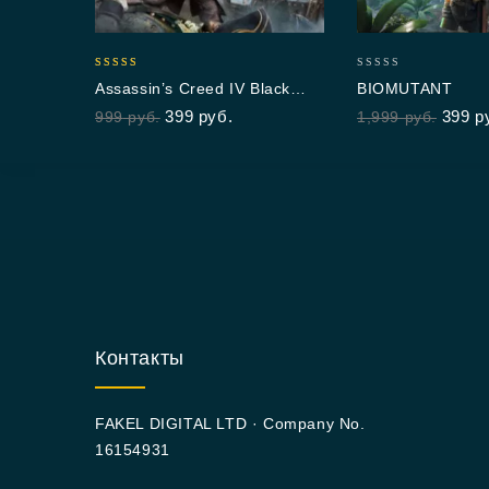
4.67
0
Assassin’s Creed IV Black
BIOMUTANT
out of 5
out
Flag
399
руб.
399
р
999
руб.
1,999
руб.
of
5
Контакты
FAKEL DIGITAL LTD · Company No.
16154931