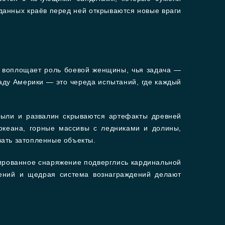
данных краёв перед ней открываются новые враги
к воплощает роль боевой женщины, чья задача —
аду Америки — это череда испытаний, где каждый
пыли и развалин скрываются артефакты древней
океана, горные массивы с ледниками и долины,
вать затопленные объекты.
зированное снаряжение подверглись кардинальной
чений и щедрая система вознаграждений делают