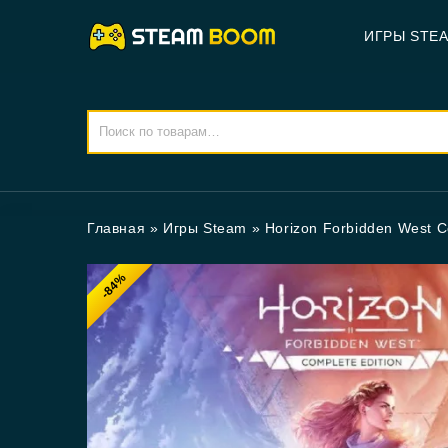
ИГРЫ STE
Главная
»
Игры Steam
»
Horizon Forbidden West C
-84%