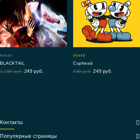
0
4.67
BLACKTAIL
Cuphead
out
out of 5
249
руб.
249
руб.
2,199
руб.
699
руб.
of
5
Контакты
Популярные страницы