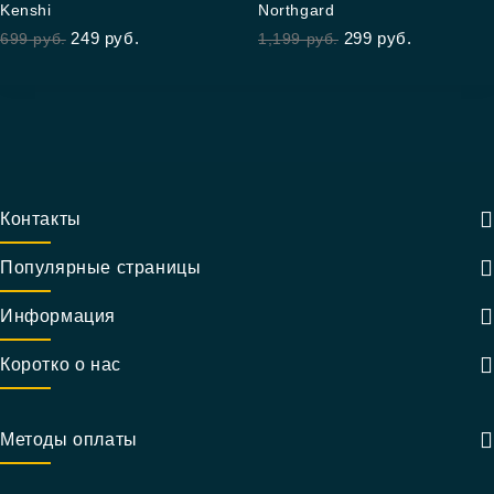
Kenshi
Northgard
out
out
249
руб.
299
руб.
699
руб.
1,199
руб.
of
of
5
5
Контакты
Популярные страницы
Информация
Коротко о нас
Методы оплаты