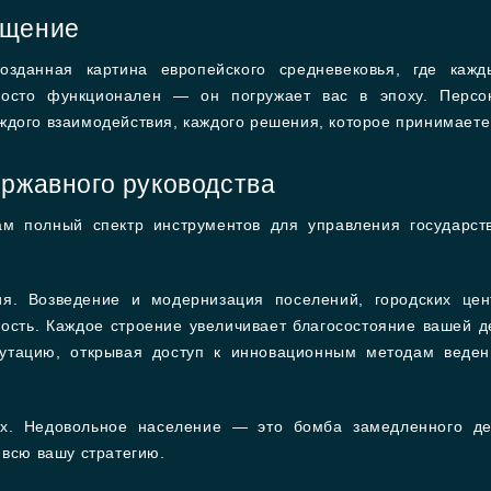
ощение
озданная картина европейского средневековья, где каж
осто функционален — он погружает вас в эпоху. Перс
ждого взаимодействия, каждого решения, которое принимаете
ержавного руководства
 вам полный спектр инструментов для управления государ
ия. Возведение и модернизация поселений, городских це
ость. Каждое строение увеличивает благосостояние вашей д
утацию, открывая доступ к инновационным методам веден
х. Недовольное население — это бомба замедленного дей
 всю вашу стратегию.