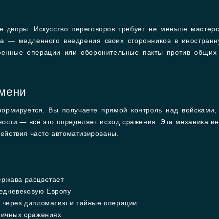
е дворы. Искусство переговоров требует не меньше мастер
гда — медленного внедрения своих сторонников в иностранн
оенные операции или оборонительные пакты против общих
емени
формируется. Вы получаете прямой контроль над войсками,
ости — всё это определяет исход сражения. Эта механика вно
действия часто автоматизированы.
ержава расцветает
редневековую Европу
через дипломатию и тайные операции
ичных сражениях