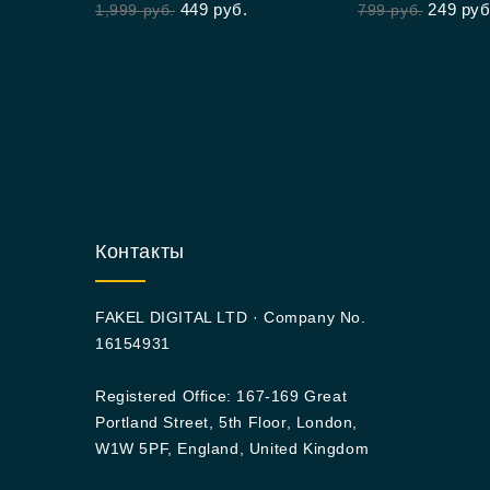
449
руб.
249
руб
1,999
руб.
799
руб.
Контакты
FAKEL DIGITAL LTD · Company No.
16154931
Registered Office: 167-169 Great
Portland Street, 5th Floor, London,
W1W 5PF, England, United Kingdom