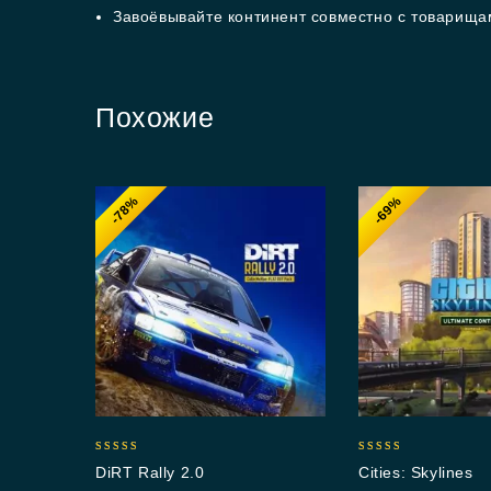
Завоёвывайте континент совместно с товарищ
Похожие
-78%
-69%
5.00
5.00
DiRT Rally 2.0
Cities: Skylines
out of 5
out of 5