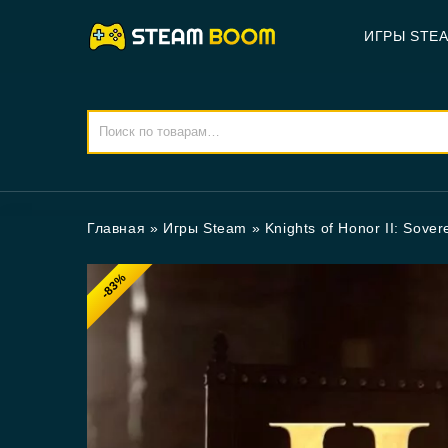
ИГРЫ STE
Главная
»
Игры Steam
»
Knights of Honor II: Sover
-83%