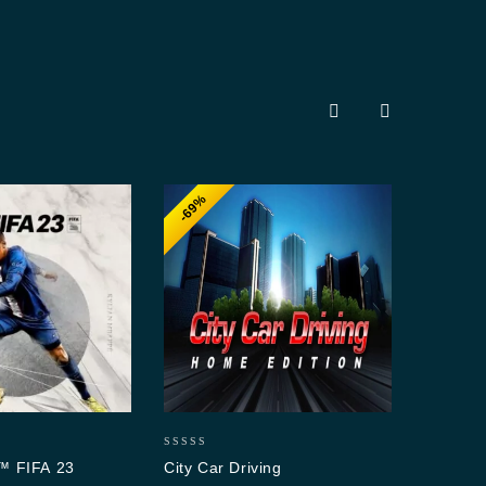
-69%
-7
5.00
Foot
out o
1,58
0
 FIFA 23
City Car Driving
out