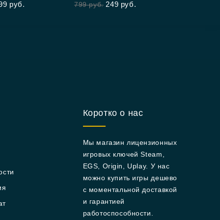
99
руб.
249
руб.
799
руб.
of
5
Коротко о нас
Мы магазин лицензионных
игровых ключей Steam,
EGS, Origin, Uplay. У нас
ости
можно купить игры дешево
ия
с моментальной доставкой
и гарантией
ат
работоспособности.