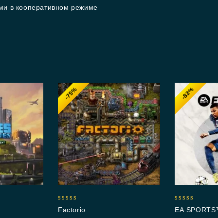
ами в кооперативном режиме
-75%
-83%
4.92
5.00
Factorio
EA SPORTS™
out of 5
out of 5