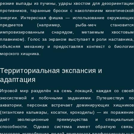
резкие выпады из пучины, удары хвостом для дезориентации
противников, таранные броски с накоплением кинетической
энергии. Интересная фишка — использование окружающих
предметов (например, рыба-меч становится
импровизированным снарядом, метаемым хвостовым
плавником). Голос за экраном выступает в роли наставника,
объясняя механику и предоставляя контекст о биологии
морского хищника.
Территориальная экспансия и
адаптация
Игровой мир разделён на семь локаций, каждая со своей
экосистемой и побочными заданиями. Путешествуя по
акватории, персонаж встречает доминирующих хищников
(гигантские кальмары, косатки, крокодилы) — их поражение
даёт эволюционные преимущества и специальные
способности. Однако система имеет обратную связь:
массовое истребление людей привлекает профессиональных