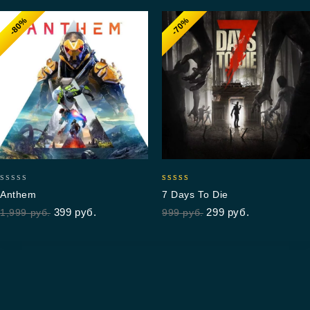
-80%
-70%
0
4.50
Anthem
7 Days To Die
out
out of 5
399
руб.
299
руб.
1,999
руб.
999
руб.
of
5