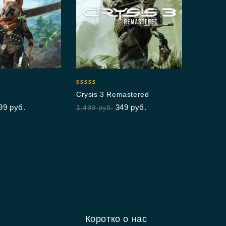
5.00
Bat
out 
999
5.00
Crysis 3 Remastered
out of 5
99
руб.
349
руб.
1,499
руб.
Коротко о нас