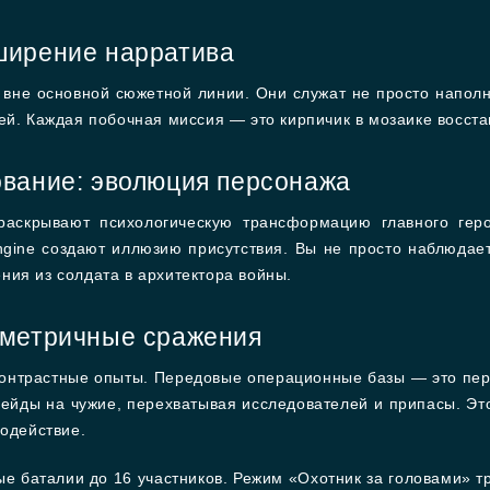
ширение нарратива
вне основной сюжетной линии. Они служат не просто напол
ей. Каждая побочная миссия — это кирпичик в мозаике восст
вание: эволюция персонажа
аскрывают психологическую трансформацию главного геро
ngine создают иллюзию присутствия. Вы не просто наблюдае
ния из солдата в архитектора войны.
мметричные сражения
контрастные опыты. Передовые операционные базы — это пер
ейды на чужие, перехватывая исследователей и припасы. Э
модействие.
вые баталии до 16 участников. Режим «Охотник за головами»