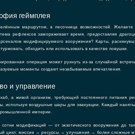
офия геймплея
елённым маршрутом, а песочница возможностей. Желаете л
стема рефлексов замораживает время, предоставляя драгоц
арсеналом модифицируемого вооружения? Карты, раскинувши
урмовать, обходить или использовать в качестве ловушки.
нированная операция может рухнуть из-за случайной встреч
казуемые моменты создают незабываемые впечатления.
во и управление
 хаб, а живой организм, требующий постоянного питания р
лы, используя воздушные шары для эвакуации. Каждый нанят
-промышленной империи.
 сотни модификаций — от экзотического вооружения до та
тый цикл: миссии → ресурсы → улучшения → более сложные м