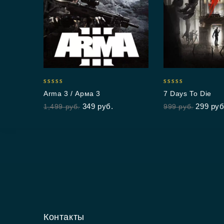
5.00
4.50
Arma 3 / Арма 3
7 Days To Die
out of 5
out of 5
349
руб.
299
руб
1,499
руб.
999
руб.
Контакты