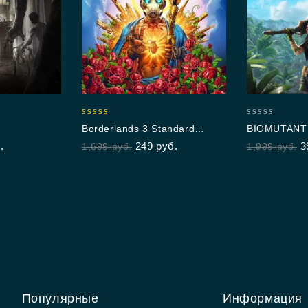
5.00
0
Borderlands 3 Standard
BIOMUTANT
out of 5
out
Edition
.
249
руб.
3
1,699
руб.
1,999
руб.
of
5
Популярные
Информация