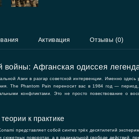
ования
Активация
Отзывы (0)
й войны: Афганская одиссея легенд
альной Азии в разгар советской интервенции. Именно здесь р
ия. The Phantom Pain переносит вас в 1984 год — период,
альными конфликтами. Это не просто повествование о восс
 теории к практике
onami представляет собой синтез трёх десятилетий экспер
 сюжетных поворотах, а в радикальной свободе действий, пр