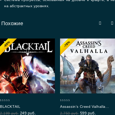
на абстрактных уровнях.
Похожие
-89%
-78%
0
0
BLACKTAIL
Assassin’s Creed Valhalla
out
out
Standard Edition
249
руб.
599
руб.
2,199
руб.
2,750
руб.
of
of