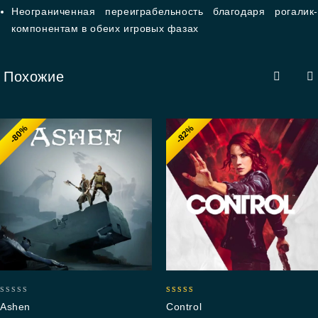
Неограниченная переиграбельность благодаря рогалик-
компонентам в обеих игровых фазах
Похожие
-80%
-82%
0
5.00
Ashen
Control
out
out of 5