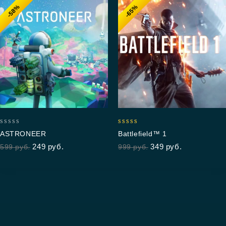
-58%
-65%
0
5.00
ASTRONEER
Battlefield™ 1
out
out of 5
249
руб.
349
руб.
599
руб.
999
руб.
of
5