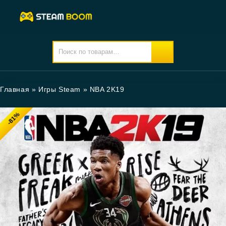
Главная
»
Игры Steam
»
NBA 2K19
-81%