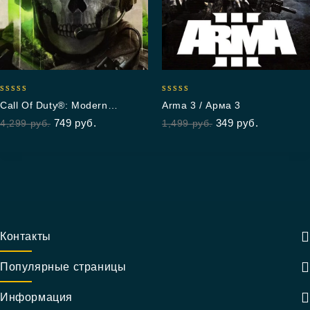
5.00
5.00
Call Of Duty®: Modern
Arma 3 / Арма 3
out of 5
out of 5
Warfare® II
749
руб.
349
руб.
4,299
руб.
1,499
руб.
Контакты
Популярные страницы
Информация