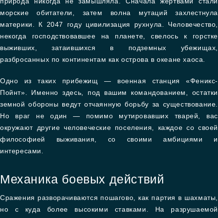
природа никогда не замышляла. Сначала жертвами стали
морские обитатели, затем волна мутаций захлестнула
материки. К 2047 году цивилизация рухнула. Человечество,
некогда господствовавшее на планете, свелось к горстке
выживших, затаившихся в подземных убежищах,
разбросанных по континентам как острова в океане хаоса.
Одно из таких прибежищ — военная станция «Феникс-
Пойнт». Именно здесь, под вашим командованием, остатки
земной обороны ведут отчаянную борьбу за существование.
Но враг не один — помимо мутировавших тварей, вас
окружают другие человеческие поселения, каждое со своей
философией выживания, со своими амбициями и
интересами.
Механика боевых действий
Сражения разворачиваются пошагово, как партия в шахматы,
но с куда более высокими ставками. На разрушаемой