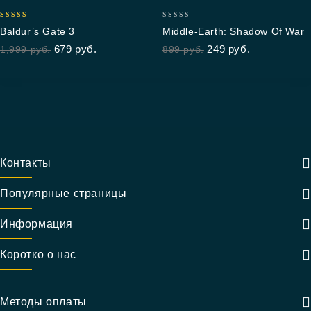
4.88
0
Baldur’s Gate 3
Middle-Earth: Shadow Of War
out of 5
out
679
руб.
249
руб.
1,999
руб.
899
руб.
of
5
Контакты
Популярные страницы
Информация
Коротко о нас
Методы оплаты