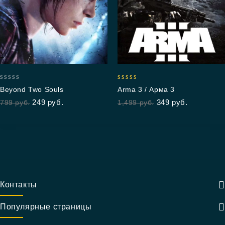
0
5.00
Beyond Two Souls
Arma 3 / Арма 3
out
out of 5
249
руб.
349
руб.
799
руб.
1,499
руб.
of
5
Контакты
Популярные страницы