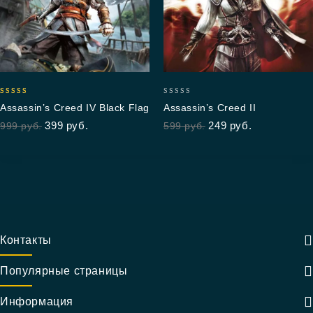
4.75
0
Assassin’s Creed IV Black Flag
Assassin’s Creed II
out of 5
out
399
руб.
249
руб.
999
руб.
599
руб.
of
5
Контакты
Популярные страницы
Информация