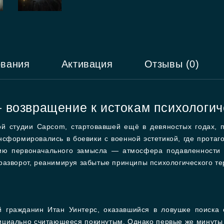
ования
Активация
Отзывы (0)
d — возвращение к истокам психологи
й студии Capcom, стартовавшей ещё в девяностых годах,
сформировались в боевики с военной эстетикой, где протаг
нию первоначального замысла — атмосфера подавленности 
азворот, реанимируя забытые принципы психологического тер
 гражданин Итан Уинтерс, оказавшийся в ловушке поиска с
фициально считающееся покинутым. Однако первые же минут