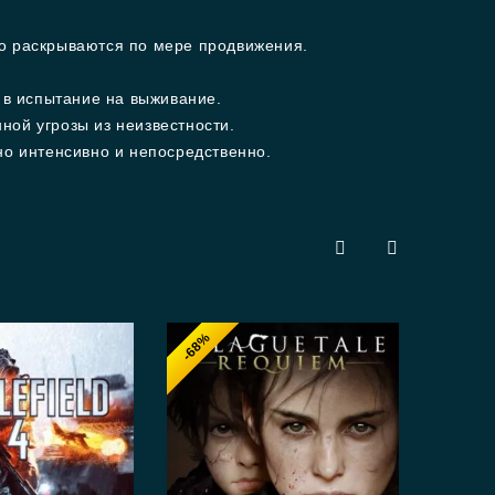
о раскрываются по мере продвижения.
 в испытание на выживание.
ой угрозы из неизвестности.
о интенсивно и непосредственно.
-68%
-7