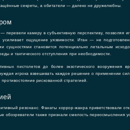
ращённые секреты, а обитатели — далеко не дружелюбны.
иром
— перевели камеру в субъективную перспективу, позволяя иг
 усиливает ощущение уязвимости. Итан — не подготовлен
ми сущностями становится потенциально летальным исходо
еды и тактического отступления при необходимости.
ивных пистолетов до более экзотического вооружения в
уждая игрока взвешивать каждое решение о применении си
е противостояние рискованной стратегией.
рией
итивный резонанс. Фанаты хоррор-жанра приветствовали отка
е обозреватели также признали смелость переосмысления ус