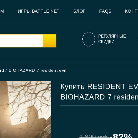
AM
ИГРЫ BATTLE NET
БЛОГ
FAQS
КОНТ
РЕГУЛЯРНЫЕ
СКИДКИ
d / BIOHAZARD 7 resident evil
Купить RESIDENT EVIL
BIOHAZARD 7 resident
-82%
1,899
руб.