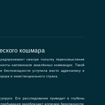
ческого кошмара
 предпринимает смелую попытку переосмысления
онисты напоминали закалённых коммандос. Такой
и беспомощности уступила место адреналину и
рора и экзистенциального страха.
упруги. Его расследование приводит в глубины
ы пребывания разоблачают иллюзию безопасности: