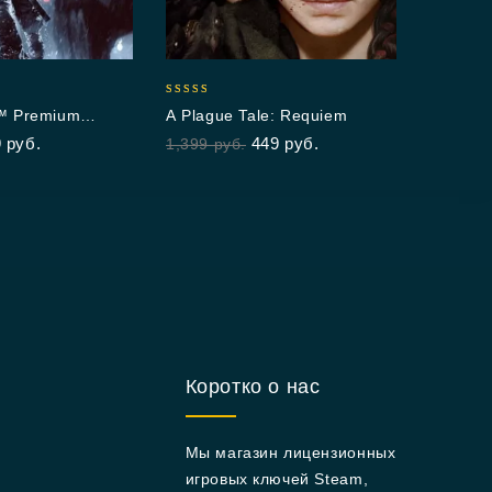
5.00
Cry
out 
1,4
5.00
4™ Premium
A Plague Tale: Requiem
out of 5
9
руб.
449
руб.
1,399
руб.
Коротко о нас
Мы магазин лицензионных
игровых ключей Steam,