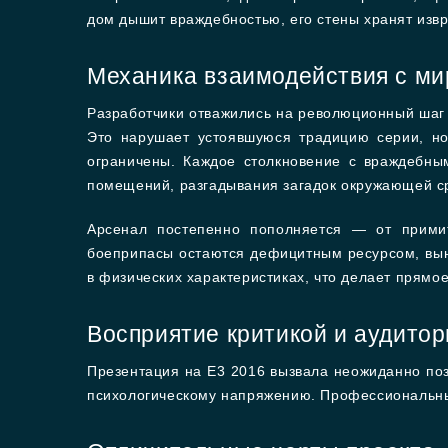
дом дышит враждебностью, его стены хранят изв
Механика взаимодействия с м
Разработчики отважились на революционный шаг 
Это нарушает устоявшуюся традицию серии, но
ограничены. Каждое столкновение с враждебны
помещений, разгадывания загадок окружающей ср
Арсенал постепенно пополняется — от примит
боеприпасы остаются дефицитным ресурсом, вын
в физических характеристиках, что делает прямо
Восприятие критикой и аудито
Презентация на E3 2016 вызвала неожиданно поз
психологическому напряжению. Профессиональны