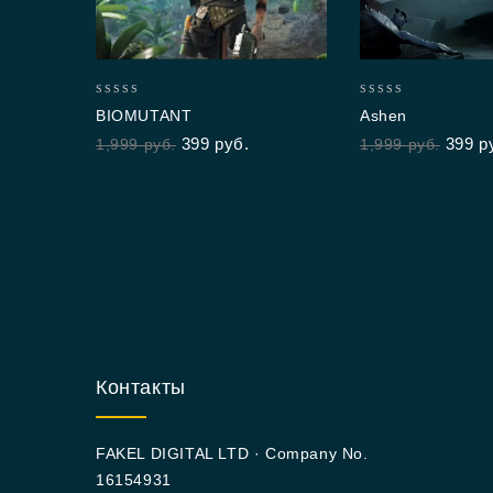
0
0
BIOMUTANT
Ashen
out
out
399
руб.
399
р
1,999
руб.
1,999
руб.
of
of
5
5
Контакты
FAKEL DIGITAL LTD · Company No.
16154931