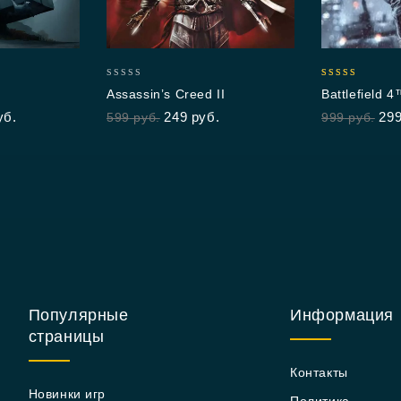
0
5.00
Assassin’s Creed II
Battlefield 
out
out of 5
Edition
уб.
249
руб.
29
599
руб.
999
руб.
of
5
Популярные
Информация
страницы
Контакты
Новинки игр