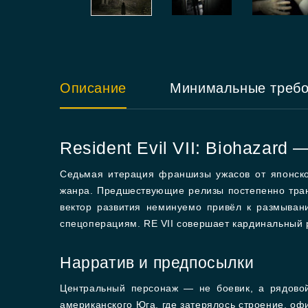
Описание
Минимальные треб
Resident Evil VII: Biohazar
Седьмая итерация франшизы ужасов от японско
жанра. Предшествующие релизы постепенно тран
вектор развития неминуемо привёл к размыва
спецоперациям. RE VII совершает кардинальный р
Нарратив и предпосылки
Центральный персонаж — не боевик, а рядовой
американского Юга, где затерялось строение, о