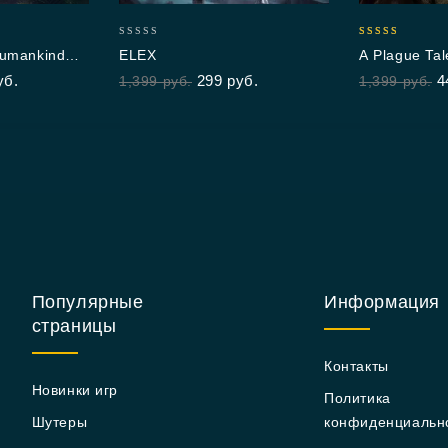
0
5.00
Humankind
ELEX
A Plague Ta
out
out of 5
уб.
299
руб.
4
1,399
руб.
1,399
руб.
of
5
Популярные
Информация
страницы
Контакты
Новинки игр
Политика
Шутеры
конфиденциальн