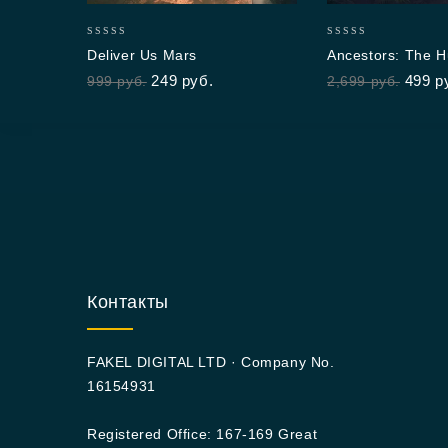
0
0
Deliver Us Mars
Ancestors: The 
out
out
Odyssey
249
руб.
499
р
999
руб.
2,699
руб.
of
of
5
5
Контакты
FAKEL DIGITAL LTD · Company No.
16154931
Registered Office: 167-169 Great