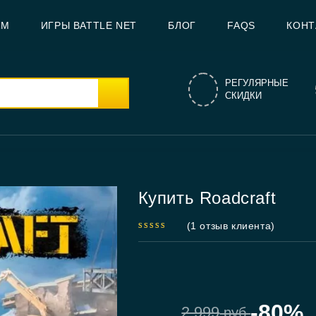
AM
ИГРЫ BATTLE NET
БЛОГ
FAQS
КОНТ
РЕГУЛЯРНЫЕ
СКИДКИ
Купить Roadcraft
(
1
отзыв клиента)
5.00
out
of 5
-80%
2,999
руб.