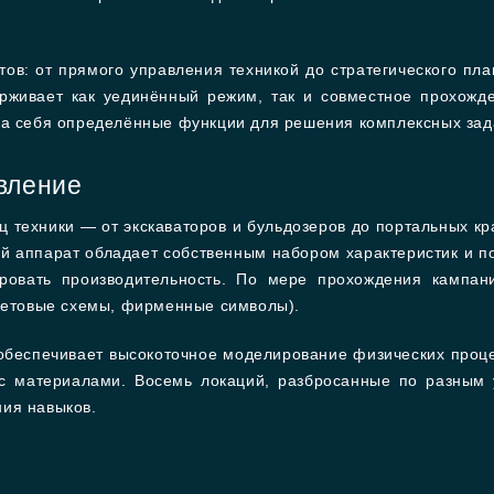
тов: от прямого управления техникой до стратегического пл
рживает как уединённый режим, так и совместное прохожд
на себя определённые функции для решения комплексных зад
вление
 техники — от экскаваторов и бульдозеров до портальных кр
й аппарат обладает собственным набором характеристик и по
ировать производительность. По мере прохождения кампан
цветовые схемы, фирменные символы).
, обеспечивает высокоточное моделирование физических проц
 с материалами. Восемь локаций, разбросанные по разным 
ия навыков.