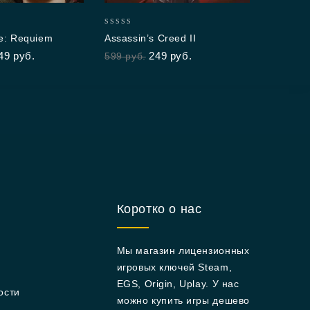
out 
799
0
le: Requiem
Assassin’s Creed II
out
49
руб.
249
руб.
599
руб.
of
5
Коротко о нас
Мы магазин лицензионных
игровых ключей Steam,
EGS, Origin, Uplay. У нас
ости
можно купить игры дешево