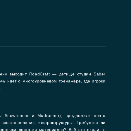
цену выходит RoadCraft — детище студии Saber
ечь идёт о многоуровневом тренажёре, где игроки
.
ы Snowrunner и Mudrunner), предложили нечто
восстановлению инфраструктуры. Требуется ли
цепочки доставки материалов? Всё это входит в