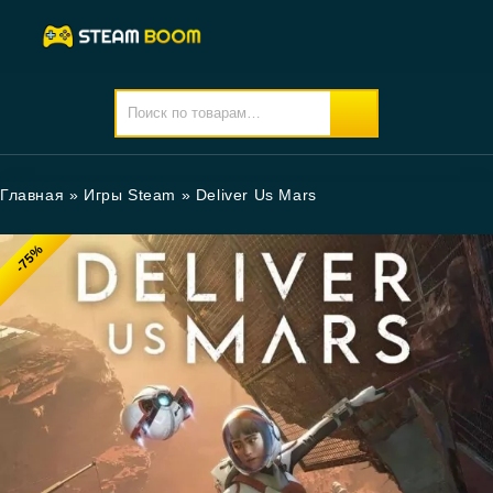
Главная
»
Игры Steam
»
Deliver Us Mars
-75%