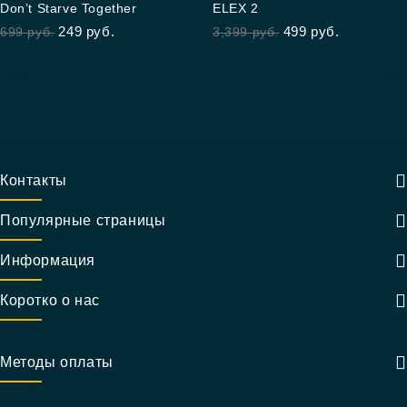
Don’t Starve Together
ELEX 2
out of 5
out
249
руб.
499
руб.
699
руб.
3,399
руб.
of
5
Контакты
Популярные страницы
Информация
Коротко о нас
Методы оплаты