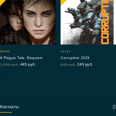
5.00
0
A Plague Tale: Requiem
Corruption 2029
out of 5
out
449
руб.
249
руб.
1,399
руб.
699
руб.
of
5
Контакты