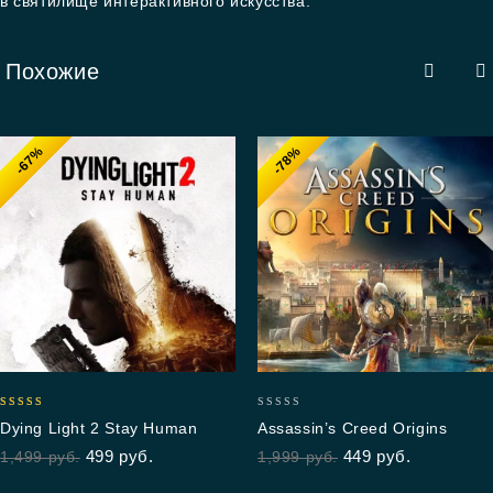
в святилище интерактивного искусства.
Похожие
-67%
-78%
4.92
0
Dying Light 2 Stay Human
Assassin’s Creed Origins
out of 5
out
499
руб.
449
руб.
1,499
руб.
1,999
руб.
of
5