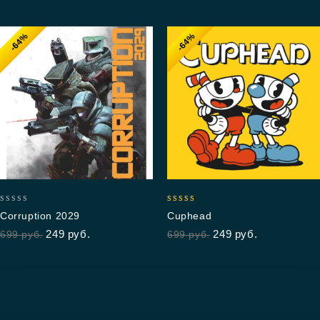
-64%
-64%
0
4.67
Corruption 2029
Cuphead
out
out of 5
249
руб.
249
руб.
699
руб.
699
руб.
of
5