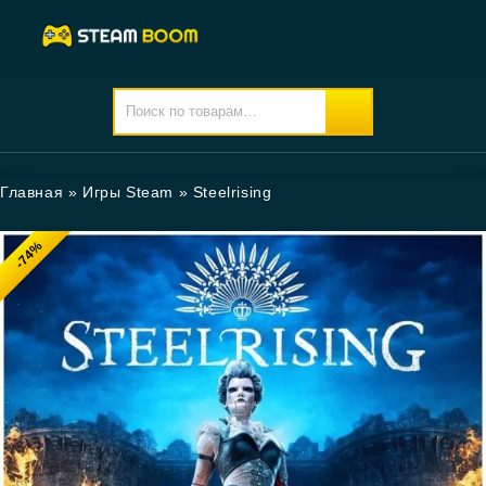
Главная
»
Игры Steam
»
Steelrising
-74%