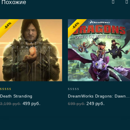
Похожие
-84%
-64%
5.00
0
Death Stranding
DreamWorks Dragons: Dawn
out of 5
out
Of New Riders
499
руб.
249
руб.
3,199
руб.
699
руб.
of
5