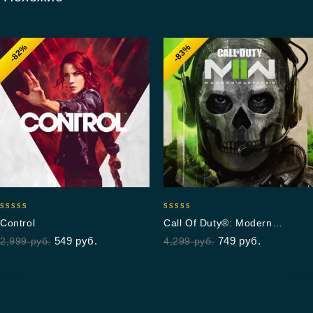
-82%
-83%
5.00
5.00
Control
Call Of Duty®: Modern
out of 5
out of 5
Warfare® II
549
руб.
749
руб.
2,999
руб.
4,299
руб.