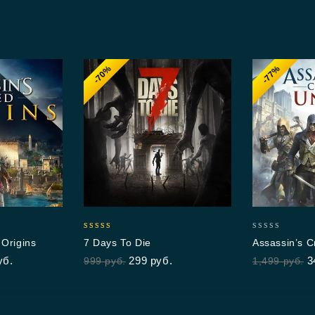
-70%
-77%
5.00
0
 Origins
7 Days To Die
Assassin’s C
out of 5
out
уб.
299
руб.
3
999
руб.
1,499
руб.
of
5