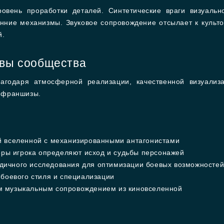
ровень проработки деталей. Синтетические враги визуаль
нние механизмы. Звуковое сопровождение отсылает к культ
й.
ывы сообщества
агодаря атмосферной реализации, качественной визуализ
 франшизы.
й вселенной с механизированными антагонистами
боры игрока определяют исход и судьбы персонажей
ичного исследования для оптимизации боевых возможносте
 боевого стиля и специализации
м музыкальным сопровождением из киновселенной