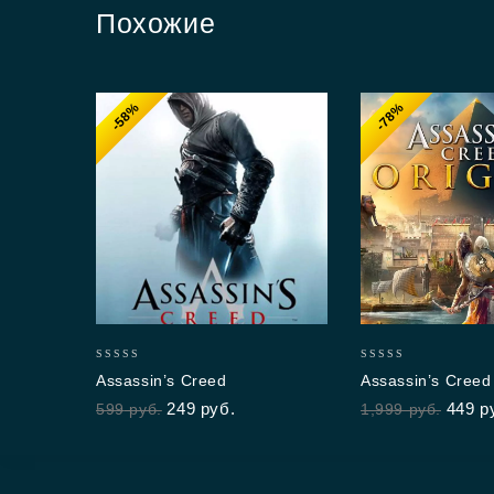
Похожие
-58%
-78%
0
0
Assassin’s Creed
Assassin’s Creed
out
out
249
руб.
449
р
599
руб.
1,999
руб.
of
of
5
5