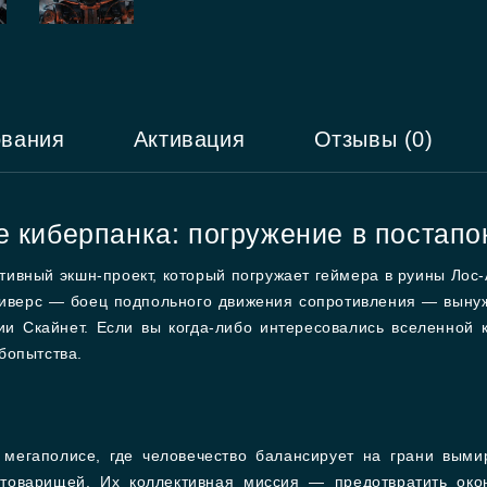
ования
Активация
Отзывы (0)
е киберпанка: погружение в постап
тивный экшн-проект, который погружает геймера в руины Лос-
верс — боец подпольного движения сопротивления — вынуж
и Скайнет. Если вы когда-либо интересовались вселенной к
бопытства.
 мегаполисе, где человечество балансирует на грани выми
х товарищей. Их коллективная миссия — предотвратить ок