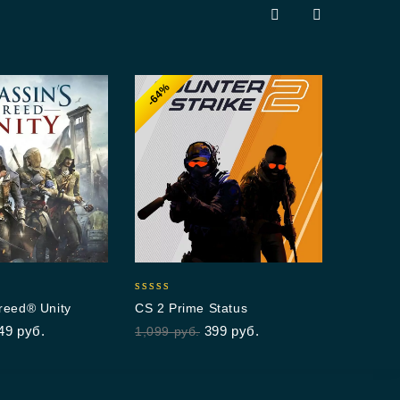
-64%
-7
5.00
Arm
out 
1,4
4.88
reed® Unity
CS 2 Prime Status
out of 5
49
руб.
399
руб.
1,099
руб.