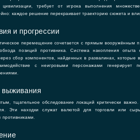
 цивилизации, требует от игрока выполнения множеств
ейно: каждое решение перекраивает траекторию сюжета и вли
вия и прогрессии
ктическое перемещение сочетается с прямым вооружённым п
 обхода позиций противника. Система накопления опыта
ерез сбор компонентов, найденных в развалинах, которые
аимодействие с неигровыми персонажами генерирует 
вениями.
т выживания
ытым, тщательное обследование локаций критически важно
еля. Эти находки служат валютой для торговли или сырь
и противниками.
ение