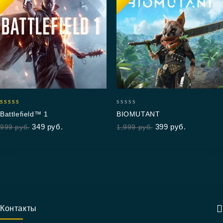
5.00
0
Battlefield™ 1
BIOMUTANT
out of 5
out
349
руб.
399
руб.
999
руб.
1,999
руб.
of
5
Контакты