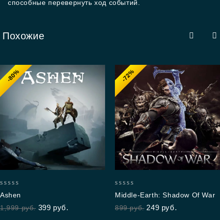
способные перевернуть ход событий.
Похожие
-80%
-72%
0
0
Ashen
Middle-Earth: Shadow Of War
out
out
399
руб.
249
руб.
1,999
руб.
899
руб.
of
of
5
5