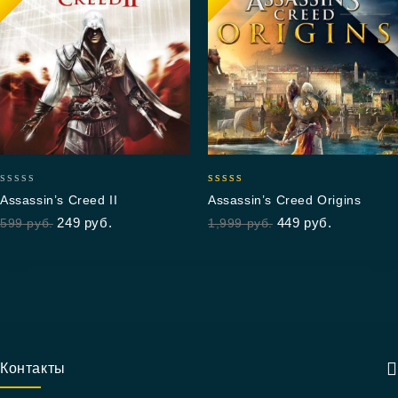
0
5.00
Assassin’s Creed II
Assassin’s Creed Origins
out
out of 5
249
руб.
449
руб.
599
руб.
1,999
руб.
of
5
Контакты