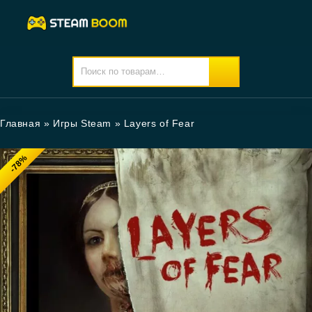
Главная
»
Игры Steam
»
Layers of Fear
-78%