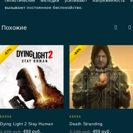
гипнотические мелодии усиливают напряженность и
вызывают постоянное беспокойство.
Похожие
-67%
-84%
4.93
5.00
Dying Light 2 Stay Human
Death Stranding
out of 5
out of 5
499
руб.
499
руб.
1,499
руб.
3,199
руб.