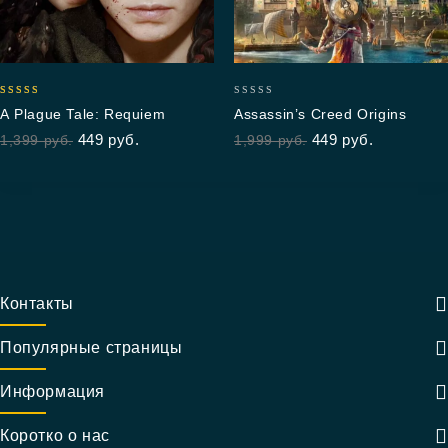
5.00
0
A Plague Tale: Requiem
Assassin’s Creed Origins
out of 5
out
449
руб.
449
руб.
1,399
руб.
1,999
руб.
of
5
Контакты
Популярные страницы
Информация
Коротко о нас