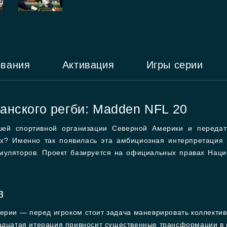
ования
Активация
Игры серии
нского регби: Madden NFL 20
шей спортивной организации Северной Америки и передат
х? Именно так появилась эта амбициозная интерпретация 
уляторов. Проект базируется на официальных правах Наци
в
ерии — перед игроком стоит задача маневрировать коллекти
вадцатая итерация привносит существенные трансформации в 