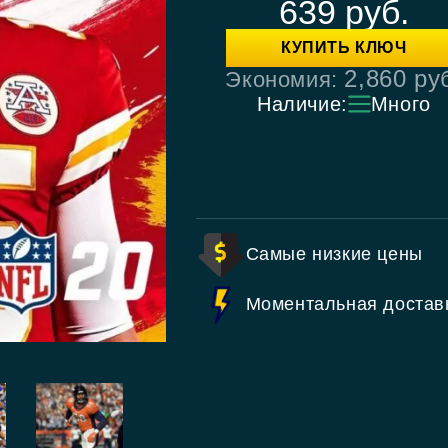
639
руб.
КУПИТЬ КЛЮЧ
2,860
ру
Экономия:
Наличие:
Много
Самые низкие цены
Моментальная достав