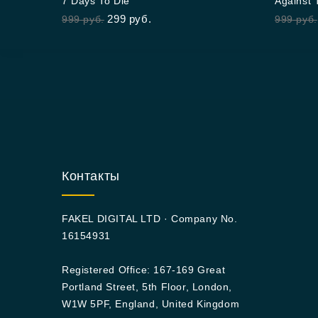
7 Days To Die
Against 
out of 5
out
299
руб.
999
руб.
999
руб.
of
5
Контакты
FAKEL DIGITAL LTD · Company No.
16154931
Registered Office: 167-169 Great
Portland Street, 5th Floor, London,
W1W 5PF, England, United Kingdom