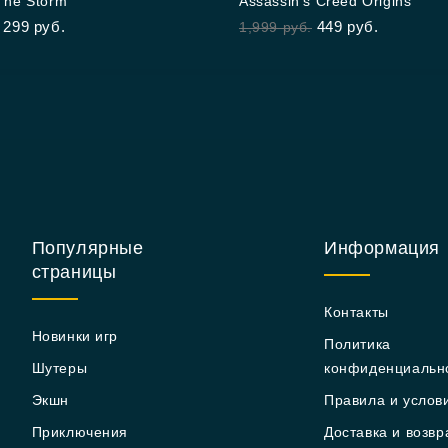
The Storm
Assassin’s Creed Origins
out
299
руб.
449
руб.
1,999
руб.
of
5
Популярные
Информация
страницы
Контакты
Новинки игр
Политика
Шутеры
конфиденциальн
Экшн
Правила и услов
Приключения
Доставка и возвр