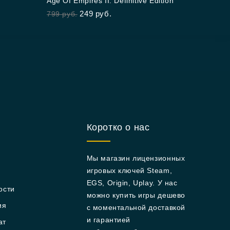
Age Of Empires II: Definitive Edition
out of 5
249
руб.
799
руб.
Коротко о нас
Мы магазин лицензионных
игровых ключей Steam,
EGS, Origin, Uplay. У нас
ости
можно купить игры дешево
ия
с моментальной доставкой
и гарантией
ат