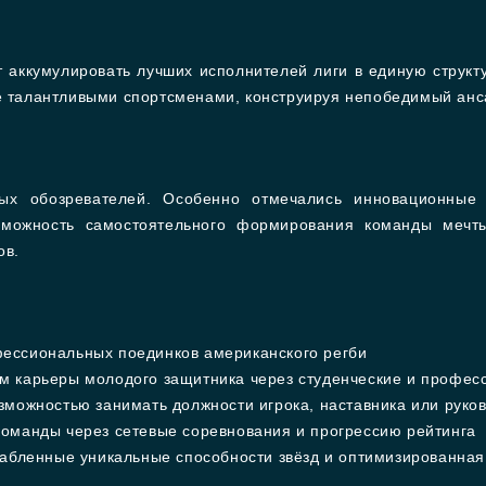
т аккумулировать лучших исполнителей лиги в единую структу
ее талантливыми спортсменами, конструируя непобедимый анс
ых обозревателей. Особенно отмечались инновационные 
зможность самостоятельного формирования команды мечты
ов.
ессиональных поединков американского регби
м карьеры молодого защитника через студенческие и профес
зможностью занимать должности игрока, наставника или руко
оманды через сетевые соревнования и прогрессию рейтинга
лабленные уникальные способности звёзд и оптимизированная