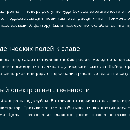
асширение — теперь доступно куда больше вариативности в по
ер, подсказывающий новичкам азы дисциплины. Примечате
к называемый X-фактор) были намеренно ослаблены, что п
уденческих полей к славе
овня» предлагает погружение в биографию молодого спортсм
ьного восхождения, начиная с университетских лиг. Выбор о
 сценариев генерирует персонализированные вызовы и ситуа
ый спектр ответственности
контроль над клубом. В отличие от карьеры отдельного игро
истратор. Противостояние развёртывается как против искусст
и. Цель — завоевание главного трофея сезона, а также 