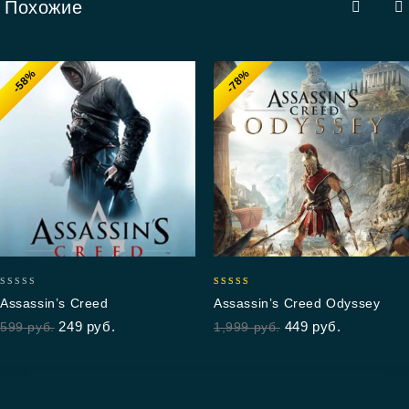
Похожие
-58%
-78%
0
5.00
Assassin’s Creed
Assassin’s Creed Odyssey
out
out of 5
249
руб.
449
руб.
599
руб.
1,999
руб.
of
5