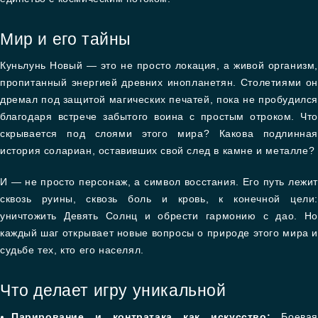
Мир и его тайны
Куньлунь Новый — это не просто локация, а живой организм,
пропитанный энергией древних инопланетян. Столетиями он
дремал под защитой магических печатей, пока не пробудился
благодаря встрече забытого воина с простым отроком. Что
скрывается под слоями этого мира? Какова подлинная
история солариан, оставивших свой след в камне и металле?
И — не просто персонаж, а символ восстания. Его путь лежит
сквозь руины, сквозь боль и кровь, к конечной цели:
уничтожить Девять Солнц и обрести гармонию с дао. Но
каждый шаг открывает новые вопросы о природе этого мира и
судьбе тех, кто его населял.
Что делает игру уникальной
Парирование и контратака как искусство:
Боева