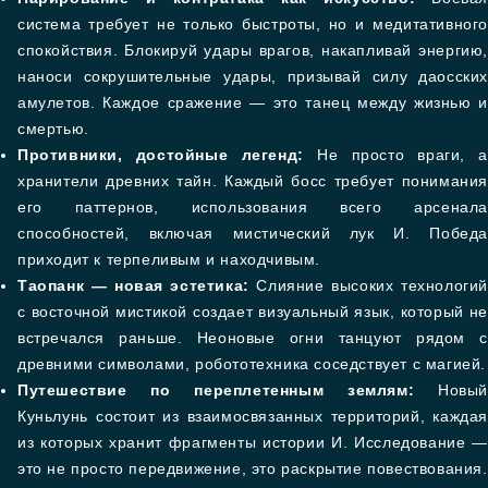
система требует не только быстроты, но и медитативного
спокойствия. Блокируй удары врагов, накапливай энергию,
наноси сокрушительные удары, призывай силу даосских
амулетов. Каждое сражение — это танец между жизнью и
смертью.
Противники, достойные легенд:
Не просто враги, а
хранители древних тайн. Каждый босс требует понимания
его паттернов, использования всего арсенала
способностей, включая мистический лук И. Победа
приходит к терпеливым и находчивым.
Таопанк — новая эстетика:
Слияние высоких технологи
с восточной мистикой создает визуальный язык, который не
встречался раньше. Неоновые огни танцуют рядом с
древними символами, робототехника соседствует с магией.
Путешествие по переплетенным землям:
Новый
Куньлунь состоит из взаимосвязанных территорий, каждая
из которых хранит фрагменты истории И. Исследование —
это не просто передвижение, это раскрытие повествования.