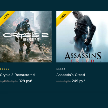
-78%
-58%
5.00
0
Crysis 2 Remastered
Assassin’s Creed
out of 5
out
329
руб.
249
руб.
1,499
руб.
599
руб.
of
5