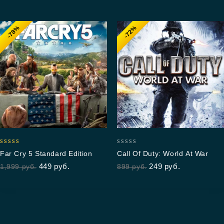
-78%
-72%
5.00
0
Far Cry 5 Standard Edition
Call Of Duty: World At War
out of 5
out
449
руб.
249
руб.
1,999
руб.
899
руб.
of
5