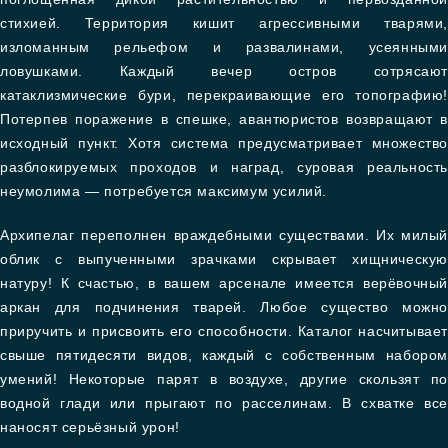
стихией. Территория кишит агрессивными тварями,
изломанным рельефом и развалинами, усеянными
ловушками. Каждый вечер остров сотрясают
катаклизмические бури, перекраивающие его топографию!
Потерпев поражение в спешке, авантюристов возвращают в
исходный пункт. Хотя система предусматривает множество
разблокируемых проходов и наград, суровая реальность
неумолима — потребуется максимум усилий.
Архипелаг переполнен враждебными существами. Их милый
облик с выпученными зрачками скрывает хищническую
натуру! К счастью, в вашем арсенале имеется верёвочный
аркан для подчинения тварей. Любое существо можно
приручить и присвоить его способности. Каталог насчитывает
свыше пятидесяти видов, каждый с собственным набором
умений! Некоторые парят в воздухе, другие скользят по
водной глади или прыгают по расселинам. В схватке все
наносят серьёзный урон!