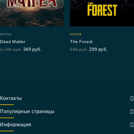
0
5.00
Dead Matter
The Forest
out
out of 5
349
руб.
299
руб.
1,799
руб.
599
руб.
of
5
Контакты
Популярные страницы
Информация