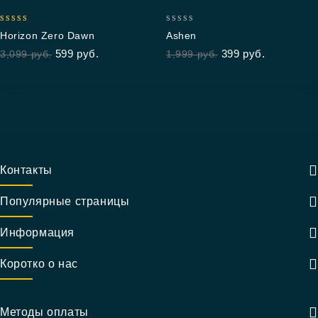
5.00
0
Horizon Zero Dawn
Ashen
out of 5
out
599
руб.
399
руб.
3,099
руб.
1,999
руб.
of
5
Контакты
Популярные страницы
Информация
Коротко о нас
Методы оплаты