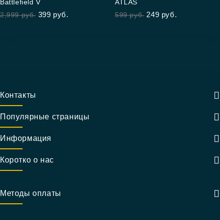
Battlefield V
ATLAS
out of 5
out
399
руб.
249
руб.
2,999
руб.
599
руб.
of
5
Контакты
Популярные страницы
Информация
Коротко о нас
Методы оплаты