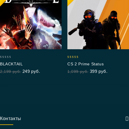
0
4.85
BLACKTAIL
CS 2 Prime Status
out
out of 5
249
руб.
399
руб.
2,199
руб.
1,099
руб.
of
5
Контакты