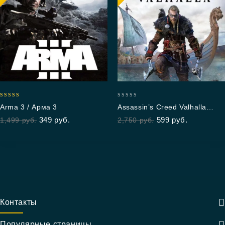
5.00
0
Arma 3 / Арма 3
Assassin’s Creed Valhalla
out of 5
out
Standard Edition
349
руб.
599
руб.
1,499
руб.
2,750
руб.
of
5
Контакты
Популярные страницы