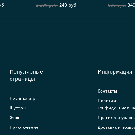
уб.
249
руб.
34
2,199
руб.
999
руб.
of
5
Популярные
Информация
страницы
Контакты
Новинки игр
Политика
Шутеры
конфиденциальн
Экшн
Правила и услов
Приключения
Доставка и возвр