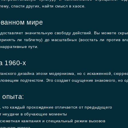
му, спасти других, найти смысл в хаосе.
ованном мире
едоставляет значительную свободу действий. Вы можете скрыв
принять ли таблетку) до масштабных (восстать ли против в
 нарративные пути.
а 1960-х
танского дизайна эпохи модернизма, но с искаженной, сюрреа
 зловещим подтекстом. Это создает ощущение знакомого, но 
 опыта:
, что каждый прохождение отличается от предыдущего
т неудачи в обучающие моменты
 сюжетная кампания и специальный режим вызовов
навыкам игрока