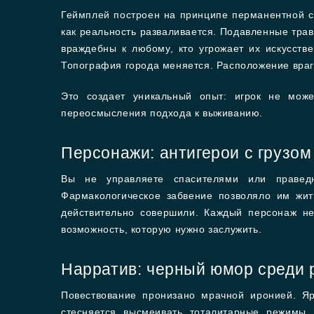
Геймплей построен на принципе перманентной см
как реальность разваливается. Подавленные тра
враждебны к любому, кто угрожает их искусств
Топография города меняется. Расположение враг
Это создает уникальный опыт: игрок не може
переосмысления подхода к выживанию.
Персонажи: антигерои с грузом
Вы не управляете спасителями или правед
Фармакологическое забвение позволяло им жить
действительно совершили. Каждый персонаж не
возможность, которую нужно заслужить.
Нарратив: черный юмор среди 
Повествование пронизано мрачной иронией. Я
стесняется высмеивать тоталитарные режимы,