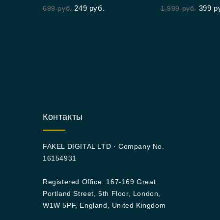
249
руб.
399
р
699
руб.
1,999
руб.
of
of
5
5
Контакты
FAKEL DIGITAL LTD · Company No.
16154931
Registered Office: 167-169 Great
Portland Street, 5th Floor, London,
W1W 5PF, England, United Kingdom