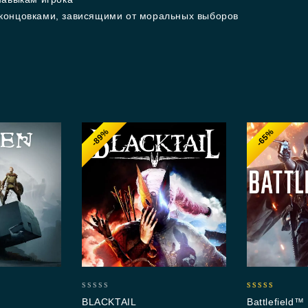
концовками, зависящими от моральных выборов
-89%
-65%
0
5.00
BLACKTAIL
Battlefield™
out
out of 5