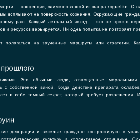
ерти — концепции, заимствованной из жанра roguelike. Сто
вмы всплывают на поверхность сознания. Окружающие гражда
енному раю. Каждый летальный исход — это не просто пере
ов и ресурсов варьируется. Ни одна попытка не повторяет п
т полагаться на заученные маршруты или стратегии. Ка
 прошлого
никами. Это обычные люди, отягощенные моральными 
 с собственной виной. Когда действие препарата ослабев
сет в себе темный секрет, который требует разрешения. 
руин
ркие декорации и веселые граждане контрастируют с ужас
 потребительскую культуру и коллективное отрицание. Од