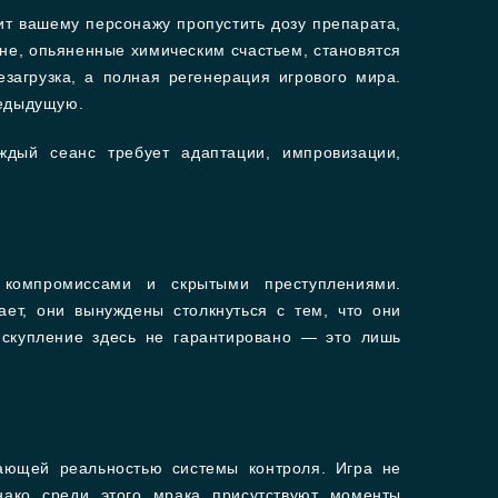
ит вашему персонажу пропустить дозу препарата,
не, опьяненные химическим счастьем, становятся
загрузка, а полная регенерация игрового мира.
редыдущую.
ждый сеанс требует адаптации, импровизации,
компромиссами и скрытыми преступлениями.
ает, они вынуждены столкнуться с тем, что они
Искупление здесь не гарантировано — это лишь
ающей реальностью системы контроля. Игра не
нако среди этого мрака присутствуют моменты