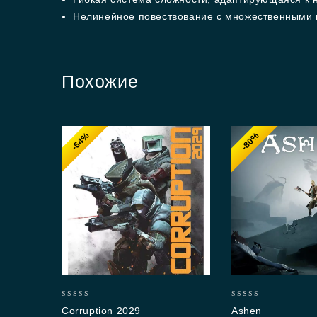
Нелинейное повествование с множественными 
Похожие
-64%
-80%
0
0
Corruption 2029
Ashen
out
out