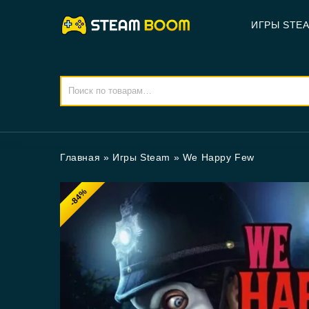
ИГРЫ STE
Главная
»
Игры Steam
»
We Happy Few
-84%