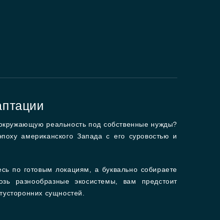
аптации
ь окружающую реальность под собственные нужды?
эпоху американского Запада с его суровостью и
сь по готовым локациям, а буквально собираете
озь разнообразные экосистемы, вам предстоит
отусторонних сущностей.