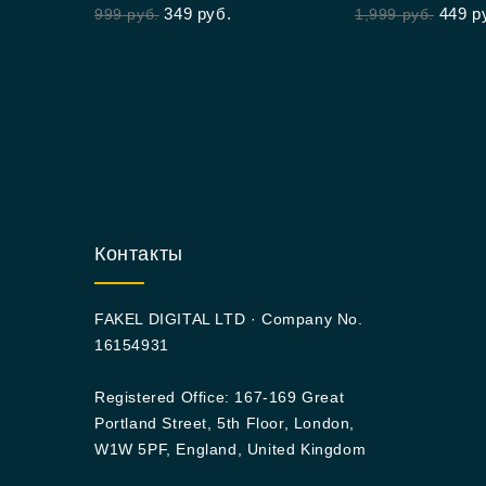
349
руб.
449
р
999
руб.
1,999
руб.
Контакты
FAKEL DIGITAL LTD · Company No.
16154931
Registered Office: 167-169 Great
Portland Street, 5th Floor, London,
W1W 5PF, England, United Kingdom