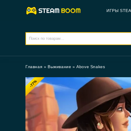
ИГРЫ STE
Главная
»
Выживание
»
Above Snakes
-77%