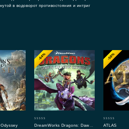
утой в водоворот противостояния и интриг
-64%
-58%
0
0
d Odyssey
DreamWorks Dragons: Dawn
ATLAS
out
out