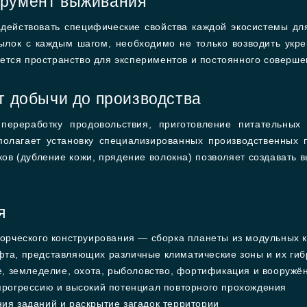
трумент выживания
адействовать специфические свойства каждой экосистемы д
ылок с каждым шагом, необходимо не только возводить укр
ется пространство для экспериментов и постоянного соверш
т добычи до производства
переработку продовольствия, приготовление питательных 
полагает установку специализированных производственных 
ков (дубление кожи, прядение волокна) позволяет создавать 
я
орческого конструирования — сборка планеты из модульных 
та, представляющих различные климатические зоны и их ги
е, земледелие, охота, рыболовство, фортификация и вооружё
прогрессию и высокий потенциал повторного прохождения
я заданий и раскрытие загадок территории