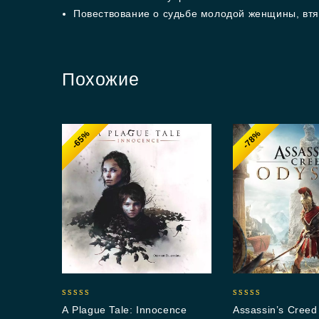
Повествование о судьбе молодой женщины, втян
Похожие
-65%
-78%
5.00
5.00
A Plague Tale: Innocence
Assassin’s Cree
out of 5
out of 5