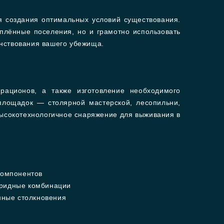
ля создания оптимальных условий существования.
еплённые поселения, но и грамотно использовать
енствования вашего убежища.
рационов, а также изготовление необходимого
площадок — столярной мастерской, лесопильни,
высокотехнологичное снаряжение для выживания в
компонентов
бридные комбинации
нные столкновения