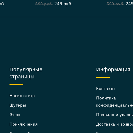
Of New Riders
уб.
249
руб.
24
699
руб.
599
руб.
of
of
5
5
Популярные
Информация
страницы
Контакты
Новинки игр
Политика
Шутеры
конфиденциальн
Экшн
Правила и услов
Приключения
Доставка и возвр