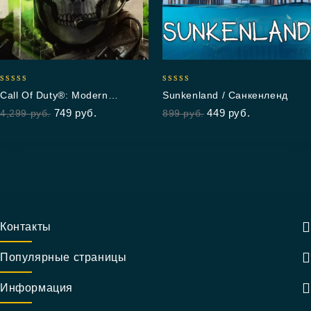
5.00
5.00
Call Of Duty®: Modern
Sunkenland / Санкенленд
out of 5
out of 5
Warfare® II
749
руб.
449
руб.
4,299
руб.
899
руб.
Контакты
Популярные страницы
Информация