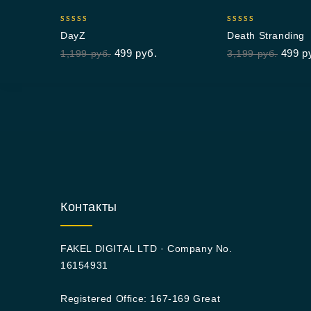
4.95
5.00
DayZ
Death Stranding
out of 5
out of 5
499
руб.
499
р
1,199
руб.
3,199
руб.
Контакты
FAKEL DIGITAL LTD · Company No.
16154931
Registered Office: 167-169 Great