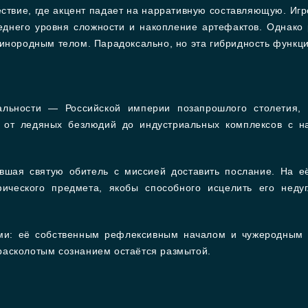
ствие, где акцент падает на нарративную составляющую. Игро
реднего уровня сложности и накопление артефактов. Однак
 инородным телом. Парадоксально, но эта гибридность функци
еальности — Российской империи позапрошлого столетия,
 от ледяных безлюдий до индустриальных комплексов с на
вшая святую обитель с миссией доставить послание. На е
ического предмета, якобы способного исцелить его недуг
ами: её собственным рефлексивным началом и чужеродным
расколотым сознанием остаётся размытой.