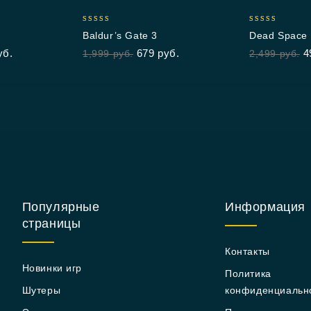
4.88
5.00
Baldur’s Gate 3
Dead Space 
out of 5
out of 5
Edition
уб.
679
руб.
4
1,999
руб.
2,499
руб.
Популярные
Информация
страницы
Контакты
Новинки игр
Политика
Шутеры
конфиденциальн