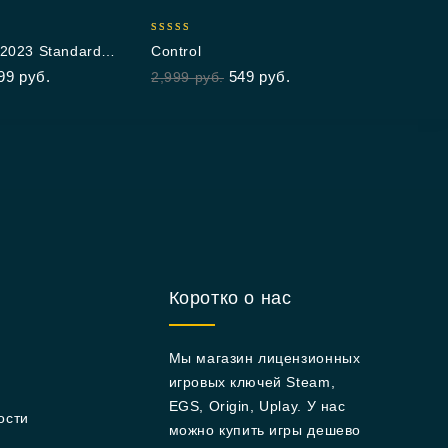
999
5.00
2023 Standard
Control
out of 5
99
руб.
549
руб.
2,999
руб.
Коротко о нас
Мы магазин лицензионных
игровых ключей Steam,
EGS, Origin, Uplay. У нас
ости
можно купить игры дешево