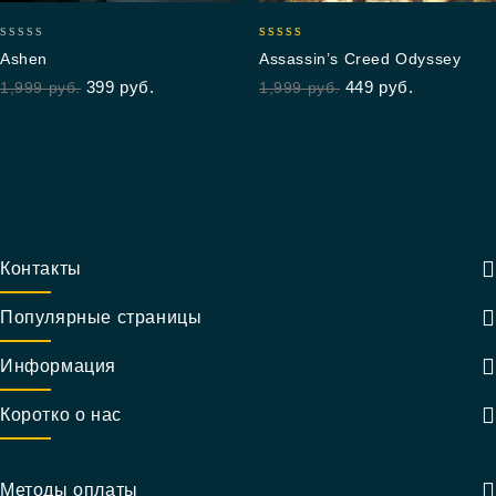
0
5.00
Ashen
Assassin’s Creed Odyssey
out
out of 5
399
руб.
449
руб.
1,999
руб.
1,999
руб.
of
5
Контакты
Популярные страницы
Информация
Коротко о нас
Методы оплаты