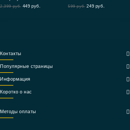
out of 5
out
449
руб.
249
руб.
2,399
руб.
599
руб.
of
5
Контакты
Популярные страницы
Информация
Коротко о нас
Методы оплаты