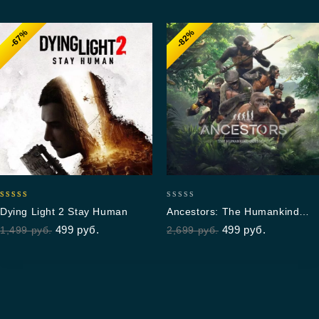
-67%
-82%
4.93
0
Dying Light 2 Stay Human
Ancestors: The Humankind
out of 5
out
Odyssey
499
руб.
499
руб.
1,499
руб.
2,699
руб.
of
5