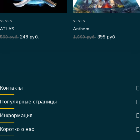
0
0
ATLAS
Anthem
out
out
249
руб.
399
руб.
599
руб.
1,999
руб.
of
of
5
5
Контакты
Популярные страницы
Информация
Коротко о нас