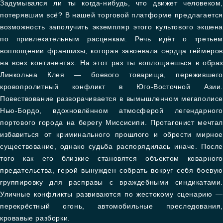
Задумывался ли ты когда-нибудь, что движет человеком,
потерявшим всё? В нашей торговой платформе предлагается
возможность заполучить экземпляр этого культового экшена
по привлекательным расценкам. Речь идёт о третьем
воплощении франшизы, которая завоевала сердца геймеров
на всех континентах. На этот раз ты воплощаешься в образ
Линкольна Клея — боевого товарища, пережившего
кровопролитный конфликт в Юго-Восточной Азии.
Повествование разворачивается в вымышленном мегаполисе
Нью-Бордо, вдохновлённом атмосферой легендарного
портового города на берегу Миссисипи. Протагонист мечтал
избавиться от криминального прошлого и обрести мирное
существование, однако судьба распорядилась иначе. После
того как его близкие становятся объектом коварного
предательства, герой вынужден собрать вокруг себя боевую
группировку для расправы с враждебными синдикатами.
Уличные конфликты развиваются по жестокому сценарию —
перекрёстный огонь, автомобильные преследования,
кровавые разборки.