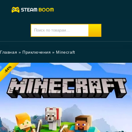
Главная
»
Приключения
»
Minecraft
-84%