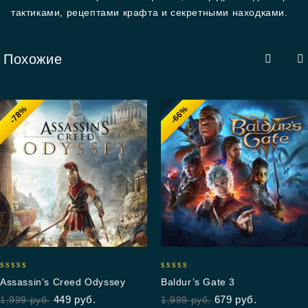
тактиками, рецептами крафта и секретными находками.
Похожие
-78%
-66%
5.00
4.88
Assassin’s Creed Odyssey
Baldur’s Gate 3
out of 5
out of 5
449
руб.
679
руб.
1,999
руб.
1,999
руб.